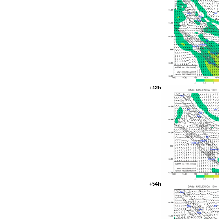
+42h
+54h