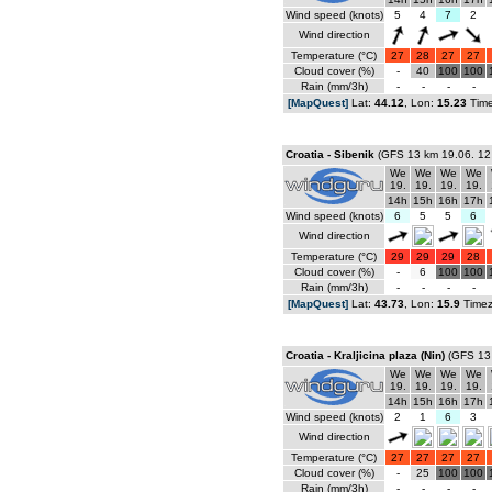
Wind speed (knots)
5
4
7
2
Wind direction
Temperature (°C)
27
28
27
27
Cloud cover (%)
-
40
100
100
Rain (mm/3h)
-
-
-
-
[MapQuest]
Lat:
44.12
, Lon:
15.23
Tim
Croatia - Sibenik
(GFS 13 km 19.06. 12
We
We
We
We
19.
19.
19.
19.
14h
15h
16h
17h
Wind speed (knots)
6
5
5
6
Wind direction
Temperature (°C)
29
29
29
28
Cloud cover (%)
-
6
100
100
Rain (mm/3h)
-
-
-
-
[MapQuest]
Lat:
43.73
, Lon:
15.9
Time
Croatia - Kraljicina plaza (Nin)
(GFS 13 
We
We
We
We
19.
19.
19.
19.
14h
15h
16h
17h
Wind speed (knots)
2
1
6
3
Wind direction
Temperature (°C)
27
27
27
27
Cloud cover (%)
-
25
100
100
Rain (mm/3h)
-
-
-
-