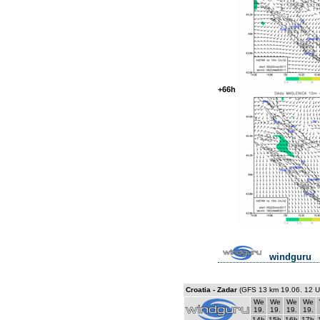
+66h
windguru
Croatia - Zadar
(GFS 13 km 19.06. 12 
We
We
We
We
19.
19.
19.
19.
14h
15h
16h
17h