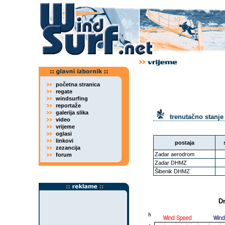
početna stranica
regate
windsurfing
reportaže
galerija slika
trenutačno stanje
video
vrijeme
oglasi
linkovi
postaja
zezancija
Zadar aerodrom
forum
Zadar DHMZ
Šibenik DHMZ
Dn