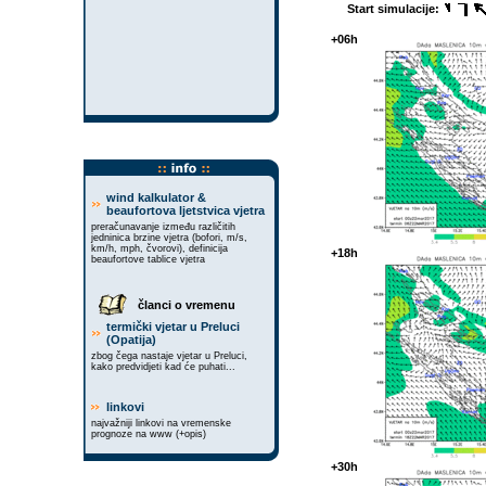
Start simulacije:
+06h
wind kalkulator &
beaufortova ljetstvica vjetra
preračunavanje između različitih
jedninica brzine vjetra (bofori, m/s,
km/h, mph, čvorovi), definicija
+18h
beaufortove tablice vjetra
članci o vremenu
termički vjetar u Preluci
(Opatija)
zbog čega nastaje vjetar u Preluci,
kako predvidjeti kad će puhati...
linkovi
najvažniji linkovi na vremenske
prognoze na www (+opis)
+30h