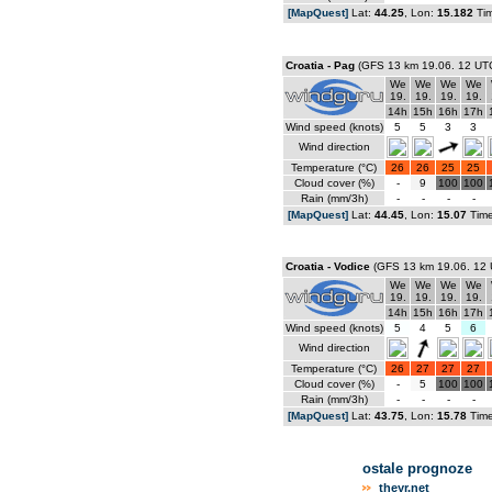
[MapQuest]
Lat:
44.25
, Lon:
15.182
Ti
Croatia - Pag
(GFS 13 km 19.06. 12 UT
We
We
We
We
19.
19.
19.
19.
14h
15h
16h
17h
Wind speed (knots)
5
5
3
3
Wind direction
Temperature (°C)
26
26
25
25
Cloud cover (%)
-
9
100
100
Rain (mm/3h)
-
-
-
-
[MapQuest]
Lat:
44.45
, Lon:
15.07
Tim
Croatia - Vodice
(GFS 13 km 19.06. 12 
We
We
We
We
19.
19.
19.
19.
14h
15h
16h
17h
Wind speed (knots)
5
4
5
6
Wind direction
Temperature (°C)
26
27
27
27
Cloud cover (%)
-
5
100
100
Rain (mm/3h)
-
-
-
-
[MapQuest]
Lat:
43.75
, Lon:
15.78
Tim
ostale prognoze
theyr.net