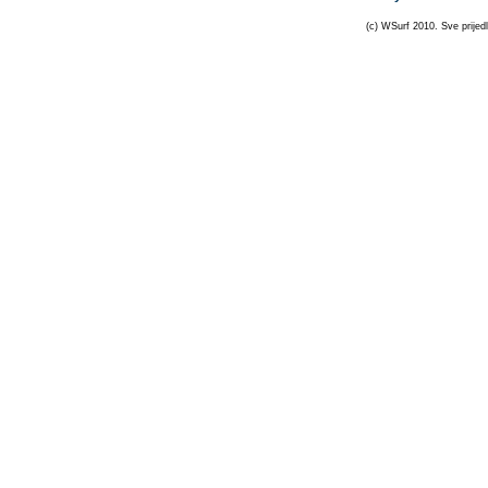
(c) WSurf 2010. Sve prijedl