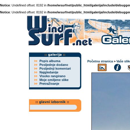
Notice
: Undefined offset: 8192 in
/home/wsurfnet/public_html/galerija/include/debugger
Notice
: Undefined offset: 8192 in
/home/wsurfnet/public_html/galerija/include/debugger
Popis albuma
Početna stranica
>
Vaše slik
Posljednje dodano
Posljednji komentari
Najgledanije
Visoko rangirano
Moje omiljene slike
Pretraživanje