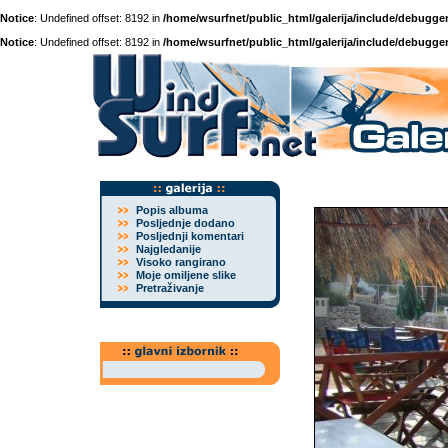
Notice
: Undefined offset: 8192 in
/home/wsurfnet/public_html/galerija/include/debugger
Notice
: Undefined offset: 8192 in
/home/wsurfnet/public_html/galerija/include/debugger
Popis albuma
Posljednje dodano
Posljednji komentari
Najgledanije
Visoko rangirano
Moje omiljene slike
Pretraživanje