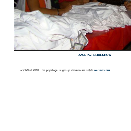
ZAUSTAVI SLIDESHOW
(c) WSurf 2010. Sve prijedloge, sugestije i komentare šaljite
webmasteru
.