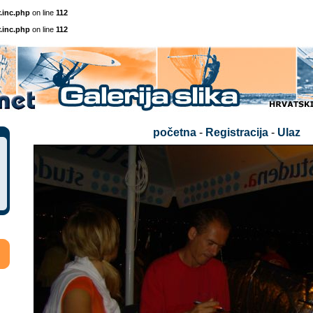
.inc.php
on line
112
.inc.php
on line
112
početna
-
Registracija
-
Ulaz