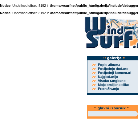
Notice
: Undefined offset: 8192 in
/home/wsurfnet/public_html/galerija/include/debugger
Notice
: Undefined offset: 8192 in
/home/wsurfnet/public_html/galerija/include/debugger
Popis albuma
Posljednje dodano
Posljednji komentari
Najgledanije
Visoko rangirano
Moje omiljene slike
Pretraživanje