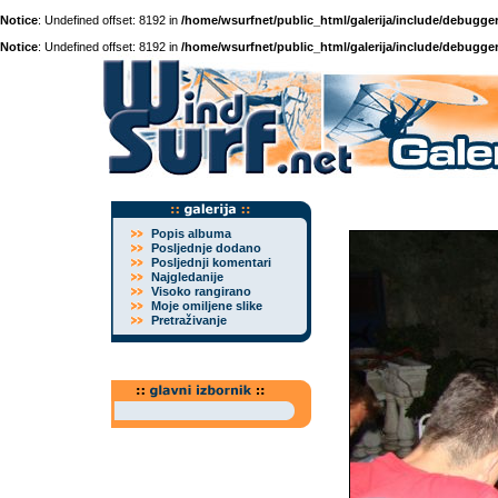
Notice
: Undefined offset: 8192 in
/home/wsurfnet/public_html/galerija/include/debugger
Notice
: Undefined offset: 8192 in
/home/wsurfnet/public_html/galerija/include/debugger
Popis albuma
Posljednje dodano
Posljednji komentari
Najgledanije
Visoko rangirano
Moje omiljene slike
Pretraživanje