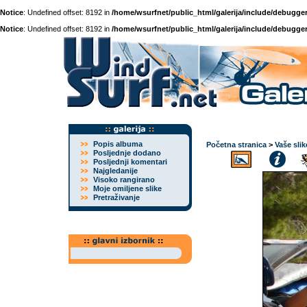
Notice
: Undefined offset: 8192 in
/home/wsurfnet/public_html/galerija/include/debugger
Notice
: Undefined offset: 8192 in
/home/wsurfnet/public_html/galerija/include/debugger
Popis albuma
Početna stranica
>
Vaše slik
Posljednje dodano
Posljednji komentari
Najgledanije
Visoko rangirano
Moje omiljene slike
Pretraživanje