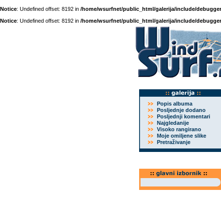
Notice
: Undefined offset: 8192 in
/home/wsurfnet/public_html/galerija/include/debugger
Notice
: Undefined offset: 8192 in
/home/wsurfnet/public_html/galerija/include/debugger
Popis albuma
Posljednje dodano
Posljednji komentari
Najgledanije
Visoko rangirano
Moje omiljene slike
Pretraživanje