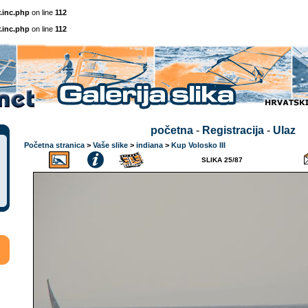
.inc.php
on line
112
.inc.php
on line
112
početna
-
Registracija
-
Ulaz
Početna stranica
>
Vaše slike
>
indiana
>
Kup Volosko III
SLIKA 25/87