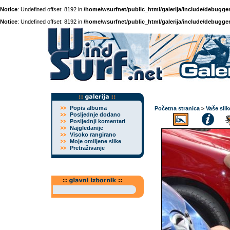
Notice
: Undefined offset: 8192 in
/home/wsurfnet/public_html/galerija/include/debugger
Notice
: Undefined offset: 8192 in
/home/wsurfnet/public_html/galerija/include/debugger
Popis albuma
Početna stranica
>
Vaše slik
Posljednje dodano
Posljednji komentari
Najgledanije
Visoko rangirano
Moje omiljene slike
Pretraživanje