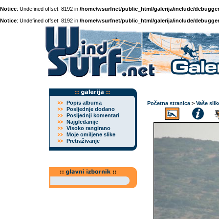
Notice
: Undefined offset: 8192 in
/home/wsurfnet/public_html/galerija/include/debugger
Notice
: Undefined offset: 8192 in
/home/wsurfnet/public_html/galerija/include/debugger
Popis albuma
Početna stranica
>
Vaše slik
Posljednje dodano
Posljednji komentari
Najgledanije
Visoko rangirano
Moje omiljene slike
Pretraživanje