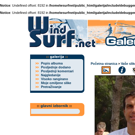
Notice
: Undefined offset: 8192 in
/home/wsurfnet/public_html/galerija/include/debugger
Notice
: Undefined offset: 8192 in
/home/wsurfnet/public_html/galerija/include/debugger
Popis albuma
Početna stranica
>
Vaše slik
Posljednje dodano
Posljednji komentari
Najgledanije
Visoko rangirano
Moje omiljene slike
Pretraživanje