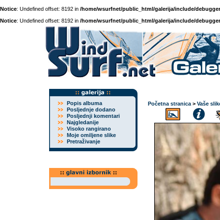
Notice
: Undefined offset: 8192 in
/home/wsurfnet/public_html/galerija/include/debugger
Notice
: Undefined offset: 8192 in
/home/wsurfnet/public_html/galerija/include/debugger
Popis albuma
Početna stranica
>
Vaše slik
Posljednje dodano
Posljednji komentari
Najgledanije
Visoko rangirano
Moje omiljene slike
Pretraživanje