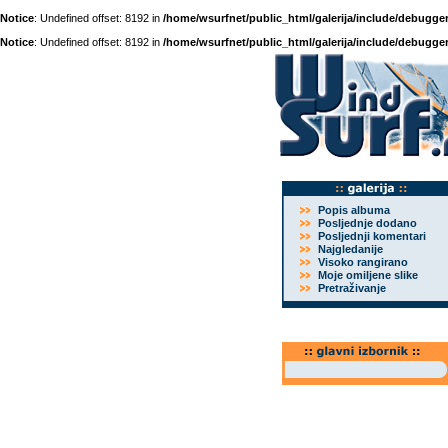
Notice
: Undefined offset: 8192 in
/home/wsurfnet/public_html/galerija/include/debugger
Notice
: Undefined offset: 8192 in
/home/wsurfnet/public_html/galerija/include/debugger
Popis albuma
Posljednje dodano
Posljednji komentari
Najgledanije
Visoko rangirano
Moje omiljene slike
Pretraživanje