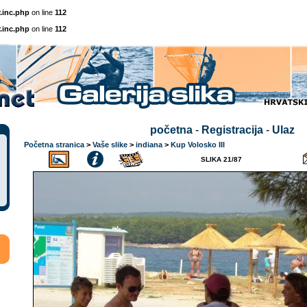
.inc.php
on line
112
.inc.php
on line
112
početna
-
Registracija
-
Ulaz
Početna stranica
>
Vaše slike
>
indiana
>
Kup Volosko III
SLIKA 21/87