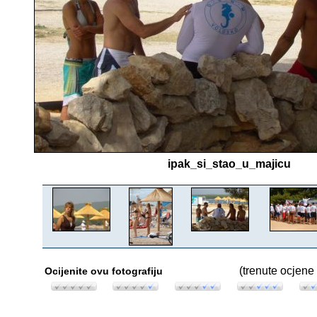
ipak_si_stao_u_majicu
(trenute ocjene 
Ocijenite ovu fotografiju