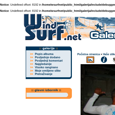
Notice
: Undefined offset: 8192 in
/home/wsurfnet/public_html/galerija/include/debugger
Notice
: Undefined offset: 8192 in
/home/wsurfnet/public_html/galerija/include/debugger
Popis albuma
Početna stranica
>
Vaše slik
Posljednje dodano
Posljednji komentari
Najgledanije
Visoko rangirano
Moje omiljene slike
Pretraživanje