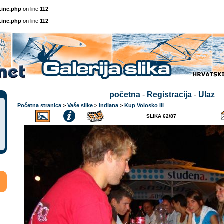
.inc.php
on line
112
.inc.php
on line
112
početna
-
Registracija
-
Ulaz
Početna stranica
>
Vaše slike
>
indiana
>
Kup Volosko III
SLIKA 62/87