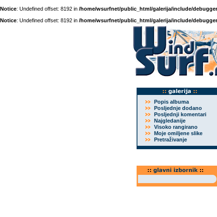
Notice
: Undefined offset: 8192 in
/home/wsurfnet/public_html/galerija/include/debugger
Notice
: Undefined offset: 8192 in
/home/wsurfnet/public_html/galerija/include/debugger
Popis albuma
Posljednje dodano
Posljednji komentari
Najgledanije
Visoko rangirano
Moje omiljene slike
Pretraživanje