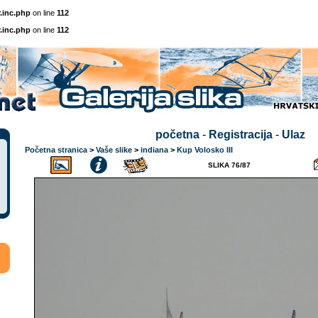
.inc.php
on line
112
.inc.php
on line
112
početna
-
Registracija
-
Ulaz
Početna stranica
>
Vaše slike
>
indiana
>
Kup Volosko III
SLIKA 76/87