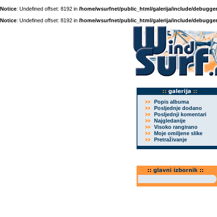
Notice
: Undefined offset: 8192 in
/home/wsurfnet/public_html/galerija/include/debugger
Notice
: Undefined offset: 8192 in
/home/wsurfnet/public_html/galerija/include/debugger
Popis albuma
Posljednje dodano
Posljednji komentari
Najgledanije
Visoko rangirano
Moje omiljene slike
Pretraživanje