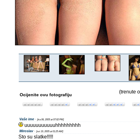
(trenute o
Ocijenite ovu fotografiju
Vaše ime
-
[tra 06, 2005 at 07:02 PM]
uuuuuuuuuuuhhhhhhhhh
Miroslav
-
[svi 19, 2005 at 01:25 AM]
Sto su slatke!!!!!