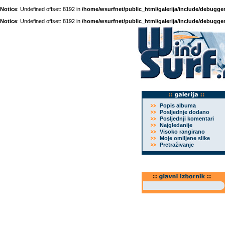
Notice
: Undefined offset: 8192 in
/home/wsurfnet/public_html/galerija/include/debugger
Notice
: Undefined offset: 8192 in
/home/wsurfnet/public_html/galerija/include/debugger
Popis albuma
Posljednje dodano
Posljednji komentari
Najgledanije
Visoko rangirano
Moje omiljene slike
Pretraživanje