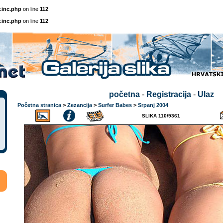
.inc.php
on line
112
.inc.php
on line
112
početna
-
Registracija
-
Ulaz
Početna stranica
>
Zezancija
>
Surfer Babes
>
Srpanj 2004
SLIKA 110/9361