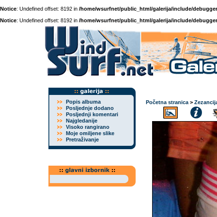
Notice
: Undefined offset: 8192 in
/home/wsurfnet/public_html/galerija/include/debugger
Notice
: Undefined offset: 8192 in
/home/wsurfnet/public_html/galerija/include/debugger
Popis albuma
Početna stranica
>
Zezancij
Posljednje dodano
Posljednji komentari
Najgledanije
Visoko rangirano
Moje omiljene slike
Pretraživanje