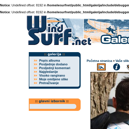
Notice
: Undefined offset: 8192 in
/home/wsurfnet/public_html/galerija/include/debugger
Notice
: Undefined offset: 8192 in
/home/wsurfnet/public_html/galerija/include/debugger
Popis albuma
Početna stranica
>
Vaše slik
Posljednje dodano
Posljednji komentari
Najgledanije
Visoko rangirano
Moje omiljene slike
Pretraživanje