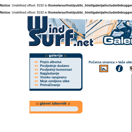
Notice
: Undefined offset: 8192 in
/home/wsurfnet/public_html/galerija/include/debugger
Notice
: Undefined offset: 8192 in
/home/wsurfnet/public_html/galerija/include/debugger
Popis albuma
Početna stranica
>
Vaše slik
Posljednje dodano
Posljednji komentari
Najgledanije
Visoko rangirano
Moje omiljene slike
Pretraživanje