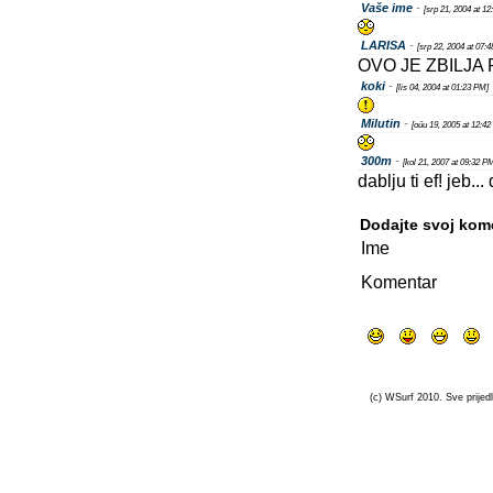
Vaše ime
-
[srp 21, 2004 at 1
LARISA
-
[srp 22, 2004 at 07:
OVO JE ZBILJA
koki
-
[lis 04, 2004 at 01:23 PM]
Milutin
-
[oűu 19, 2005 at 12:4
300m
-
[kol 21, 2007 at 09:32 P
dablju ti ef! jeb... 
Dodajte svoj kom
Ime
Komentar
(c) WSurf 2010. Sve prijedl