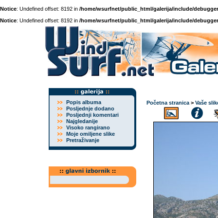
Notice
: Undefined offset: 8192 in
/home/wsurfnet/public_html/galerija/include/debugger
Notice
: Undefined offset: 8192 in
/home/wsurfnet/public_html/galerija/include/debugger
Popis albuma
Početna stranica
>
Vaše slik
Posljednje dodano
Posljednji komentari
Najgledanije
Visoko rangirano
Moje omiljene slike
Pretraživanje