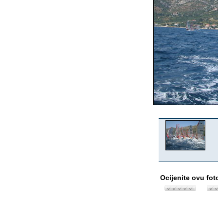
Ocijenite ovu fot