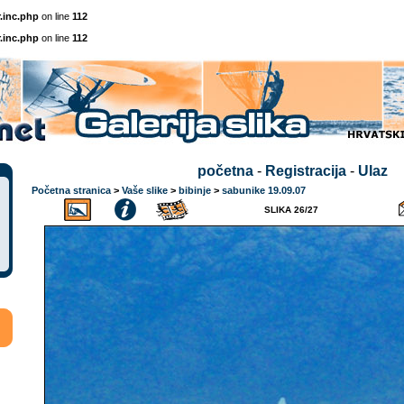
.inc.php
on line
112
.inc.php
on line
112
početna
-
Registracija
-
Ulaz
Početna stranica
>
Vaše slike
>
bibinje
>
sabunike 19.09.07
SLIKA 26/27