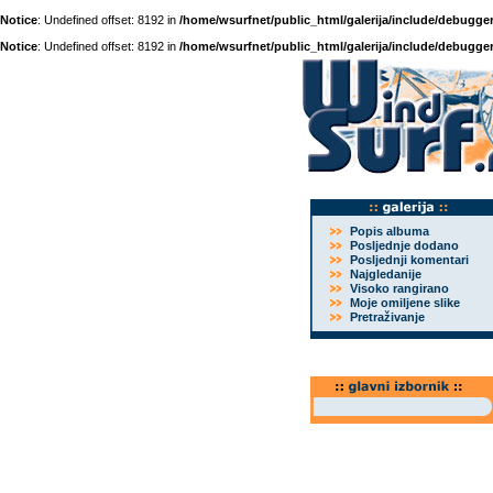
Notice
: Undefined offset: 8192 in
/home/wsurfnet/public_html/galerija/include/debugger
Notice
: Undefined offset: 8192 in
/home/wsurfnet/public_html/galerija/include/debugger
Popis albuma
Posljednje dodano
Posljednji komentari
Najgledanije
Visoko rangirano
Moje omiljene slike
Pretraživanje