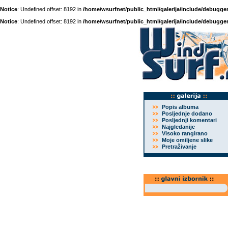
Notice
: Undefined offset: 8192 in
/home/wsurfnet/public_html/galerija/include/debugger
Notice
: Undefined offset: 8192 in
/home/wsurfnet/public_html/galerija/include/debugger
Popis albuma
Posljednje dodano
Posljednji komentari
Najgledanije
Visoko rangirano
Moje omiljene slike
Pretraživanje