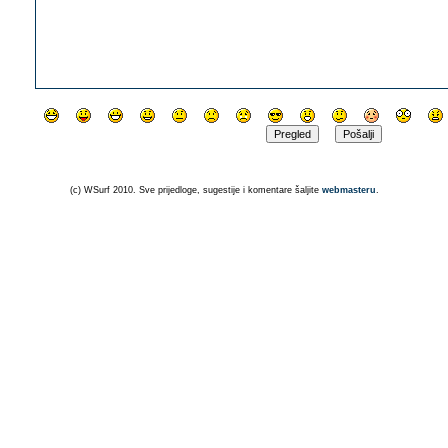
(c) WSurf 2010. Sve prijedloge, sugestije i komentare šaljite
webmasteru
.