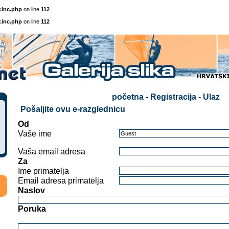
.inc.php
on line
112
.inc.php
on line
112
početna
-
Registracija
-
Ulaz
Pošaljite ovu e-razglednicu
Od
Vaše ime
Vaša email adresa
Za
Ime primatelja
Email adresa primatelja
Naslov
Poruka