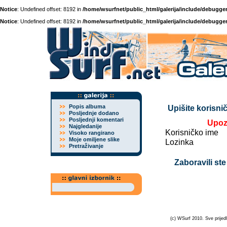
Notice
: Undefined offset: 8192 in
/home/wsurfnet/public_html/galerija/include/debugger
Notice
: Undefined offset: 8192 in
/home/wsurfnet/public_html/galerija/include/debugger
Popis albuma
Upišite korisnič
Posljednje dodano
Posljednji komentari
Upoz
Najgledanije
Korisničko ime
Visoko rangirano
Moje omiljene slike
Lozinka
Pretraživanje
Zaboravili ste
(c) WSurf 2010. Sve prijedl