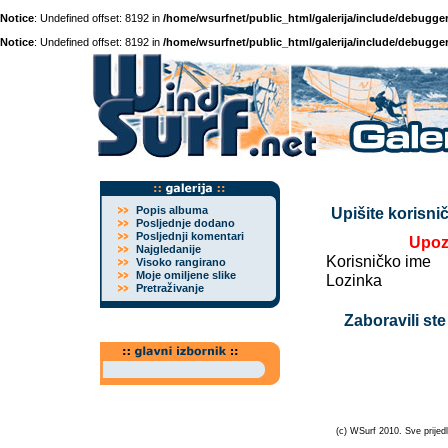
Notice
: Undefined offset: 8192 in
/home/wsurfnet/public_html/galerija/include/debugger
Notice
: Undefined offset: 8192 in
/home/wsurfnet/public_html/galerija/include/debugger
Popis albuma
Upišite korisnič
Posljednje dodano
Posljednji komentari
Upoz
Najgledanije
Korisničko ime
Visoko rangirano
Moje omiljene slike
Lozinka
Pretraživanje
Zaboravili ste
(c) WSurf 2010. Sve prijedl