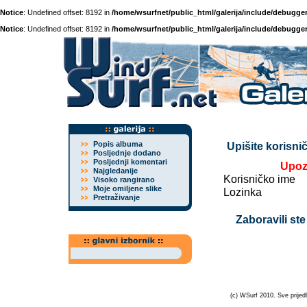
Notice
: Undefined offset: 8192 in
/home/wsurfnet/public_html/galerija/include/debugger
Notice
: Undefined offset: 8192 in
/home/wsurfnet/public_html/galerija/include/debugger
Popis albuma
Upišite korisnič
Posljednje dodano
Posljednji komentari
Upoz
Najgledanije
Korisničko ime
Visoko rangirano
Moje omiljene slike
Lozinka
Pretraživanje
Zaboravili ste
(c) WSurf 2010. Sve prijedl