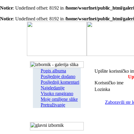
Notice
: Undefined offset: 8192 in
/home/wsurfnet/public_html/galeri
Notice
: Undefined offset: 8192 in
/home/wsurfnet/public_html/galeri
Popis albuma
Upišite korisničko im
Posljednje dodano
Up
Posljednji komentari
Korisničko ime
Najgledanije
Lozinka
Visoko rangirano
Moje omiljene slike
Zaboravili ste 
Pretraživanje