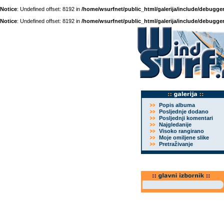
Notice
: Undefined offset: 8192 in
/home/wsurfnet/public_html/galerija/include/debugger
Notice
: Undefined offset: 8192 in
/home/wsurfnet/public_html/galerija/include/debugger
Popis albuma
Posljednje dodano
Posljednji komentari
Najgledanije
Visoko rangirano
Moje omiljene slike
Pretraživanje