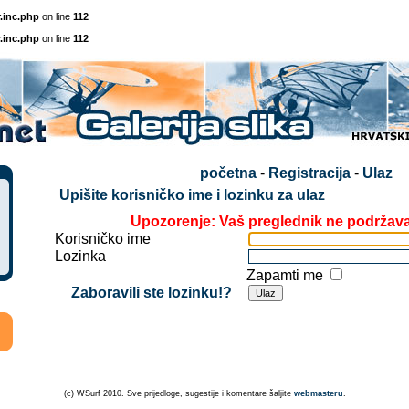
.inc.php
on line
112
.inc.php
on line
112
početna
-
Registracija
-
Ulaz
Upišite korisničko ime i lozinku za ulaz
Upozorenje: Vaš preglednik ne podržav
Korisničko ime
Lozinka
Zapamti me
Zaboravili ste lozinku!?
(c) WSurf 2010. Sve prijedloge, sugestije i komentare šaljite
webmasteru
.