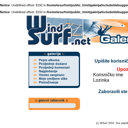
Notice
: Undefined offset: 8192 in
/home/wsurfnet/public_html/galerija/include/debugger
Notice
: Undefined offset: 8192 in
/home/wsurfnet/public_html/galerija/include/debugger
Popis albuma
Upišite korisnič
Posljednje dodano
Posljednji komentari
Upoz
Najgledanije
Korisničko ime
Visoko rangirano
Moje omiljene slike
Lozinka
Pretraživanje
Zaboravili ste
(c) WSurf 2010. Sve prijedl