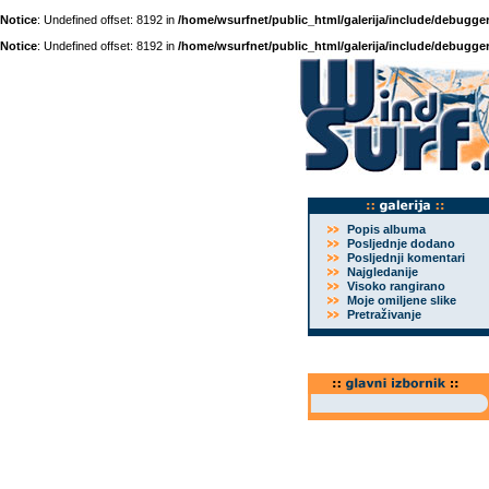
Notice
: Undefined offset: 8192 in
/home/wsurfnet/public_html/galerija/include/debugger
Notice
: Undefined offset: 8192 in
/home/wsurfnet/public_html/galerija/include/debugger
Popis albuma
Posljednje dodano
Posljednji komentari
Najgledanije
Visoko rangirano
Moje omiljene slike
Pretraživanje