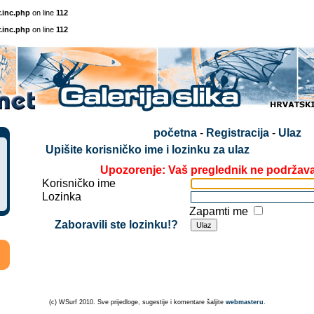
.inc.php
on line
112
.inc.php
on line
112
početna
-
Registracija
-
Ulaz
Upišite korisničko ime i lozinku za ulaz
Upozorenje: Vaš preglednik ne podržav
Korisničko ime
Lozinka
Zapamti me
Zaboravili ste lozinku!?
(c) WSurf 2010. Sve prijedloge, sugestije i komentare šaljite
webmasteru
.