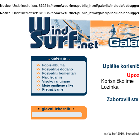
Notice
: Undefined offset: 8192 in
/home/wsurfnet/public_html/galerija/include/debugger
Notice
: Undefined offset: 8192 in
/home/wsurfnet/public_html/galerija/include/debugger
Popis albuma
Upišite korisnič
Posljednje dodano
Posljednji komentari
Upoz
Najgledanije
Korisničko ime
Visoko rangirano
Moje omiljene slike
Lozinka
Pretraživanje
Zaboravili ste
(c) WSurf 2010. Sve prijedl