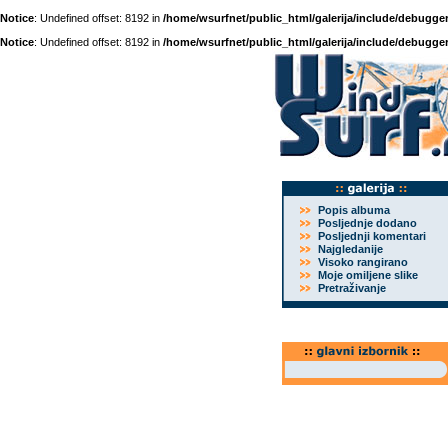
Notice
: Undefined offset: 8192 in
/home/wsurfnet/public_html/galerija/include/debugger
Notice
: Undefined offset: 8192 in
/home/wsurfnet/public_html/galerija/include/debugger
Popis albuma
Posljednje dodano
Posljednji komentari
Najgledanije
Visoko rangirano
Moje omiljene slike
Pretraživanje