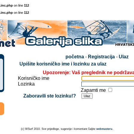
.inc.php
on line
112
.inc.php
on line
112
početna
-
Registracija
-
Ulaz
Upišite korisničko ime i lozinku za ulaz
Upozorenje: Vaš preglednik ne podržav
Korisničko ime
Lozinka
Zapamti me
Zaboravili ste lozinku!?
(c) WSurf 2010. Sve prijedloge, sugestije i komentare šaljite
webmasteru
.