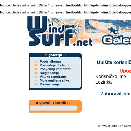
Notice
: Undefined offset: 8192 in
/home/wsurfnet/public_html/galerija/include/debugger
Notice
: Undefined offset: 8192 in
/home/wsurfnet/public_html/galerija/include/debugger
Popis albuma
Upišite korisnič
Posljednje dodano
Posljednji komentari
Upoz
Najgledanije
Korisničko ime
Visoko rangirano
Moje omiljene slike
Lozinka
Pretraživanje
Zaboravili ste
(c) WSurf 2010. Sve prijedl