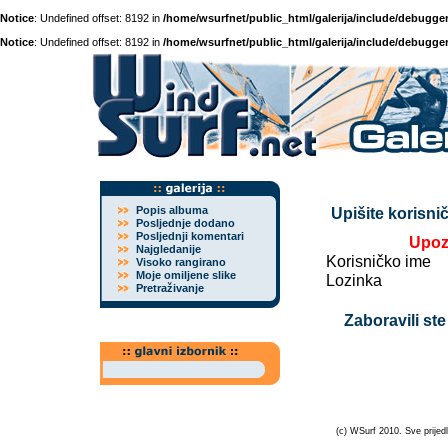
Notice
: Undefined offset: 8192 in
/home/wsurfnet/public_html/galerija/include/debugger
Notice
: Undefined offset: 8192 in
/home/wsurfnet/public_html/galerija/include/debugger
Popis albuma
Upišite korisnič
Posljednje dodano
Posljednji komentari
Upoz
Najgledanije
Korisničko ime
Visoko rangirano
Moje omiljene slike
Lozinka
Pretraživanje
Zaboravili ste
(c) WSurf 2010. Sve prijedl