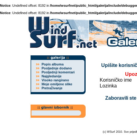
Notice
: Undefined offset: 8192 in
/home/wsurfnet/public_html/galerija/include/debugger
Notice
: Undefined offset: 8192 in
/home/wsurfnet/public_html/galerija/include/debugger
Popis albuma
Upišite korisnič
Posljednje dodano
Posljednji komentari
Upoz
Najgledanije
Korisničko ime
Visoko rangirano
Moje omiljene slike
Lozinka
Pretraživanje
Zaboravili ste
(c) WSurf 2010. Sve prijedl