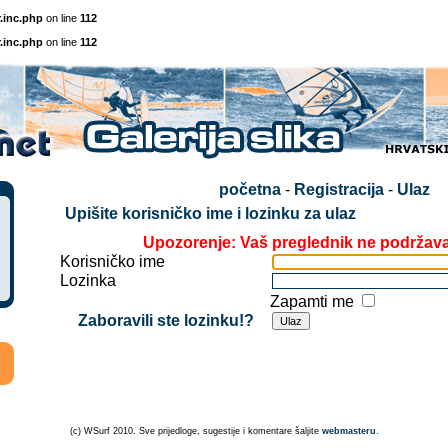
.inc.php
on line
112
.inc.php
on line
112
početna
-
Registracija
-
Ulaz
Upišite korisničko ime i lozinku za ulaz
Upozorenje: Vaš preglednik ne podržav
Korisničko ime
Lozinka
Zapamti me
Zaboravili ste lozinku!?
(c) WSurf 2010. Sve prijedloge, sugestije i komentare šaljite
webmasteru
.