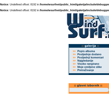
Notice
: Undefined offset: 8192 in
/home/wsurfnet/public_html/galerija/include/debugger
Notice
: Undefined offset: 8192 in
/home/wsurfnet/public_html/galerija/include/debugger
Popis albuma
Posljednje dodano
Posljednji komentari
Najgledanije
Visoko rangirano
Moje omiljene slike
Pretraživanje