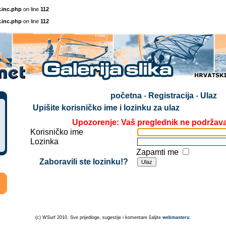
.inc.php
on line
112
.inc.php
on line
112
početna
-
Registracija
-
Ulaz
Upišite korisničko ime i lozinku za ulaz
Upozorenje: Vaš preglednik ne podržav
Korisničko ime
Lozinka
Zapamti me
Zaboravili ste lozinku!?
(c) WSurf 2010. Sve prijedloge, sugestije i komentare šaljite
webmasteru
.