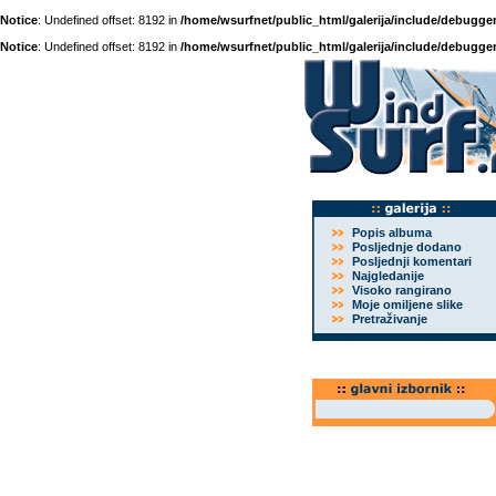
Notice
: Undefined offset: 8192 in
/home/wsurfnet/public_html/galerija/include/debugger
Notice
: Undefined offset: 8192 in
/home/wsurfnet/public_html/galerija/include/debugger
Popis albuma
Posljednje dodano
Posljednji komentari
Najgledanije
Visoko rangirano
Moje omiljene slike
Pretraživanje