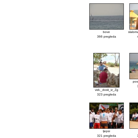
bove
slalom
366 pregleda
pos
vidi,_dosli_iz_Zg
323 pregleda
ljepsi
321 pregleda