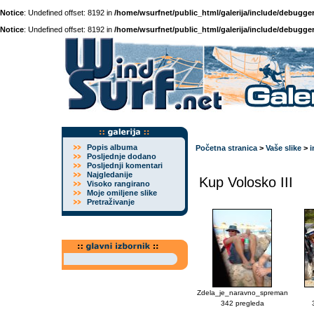
Notice
: Undefined offset: 8192 in
/home/wsurfnet/public_html/galerija/include/debugger
Notice
: Undefined offset: 8192 in
/home/wsurfnet/public_html/galerija/include/debugger
Popis albuma
Početna stranica
>
Vaše slike
>
i
Posljednje dodano
Posljednji komentari
Najgledanije
Kup Volosko III
Visoko rangirano
Moje omiljene slike
Pretraživanje
Zdela_je_naravno_spreman
342 pregleda