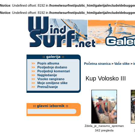
Notice
: Undefined offset: 8192 in
/home/wsurfnet/public_html/galerija/include/debugger
Notice
: Undefined offset: 8192 in
/home/wsurfnet/public_html/galerija/include/debugger
Popis albuma
Početna stranica
>
Vaše slike
>
i
Posljednje dodano
Posljednji komentari
Najgledanije
Kup Volosko III
Visoko rangirano
Moje omiljene slike
Pretraživanje
Zdela_je_naravno_spreman
342 pregleda