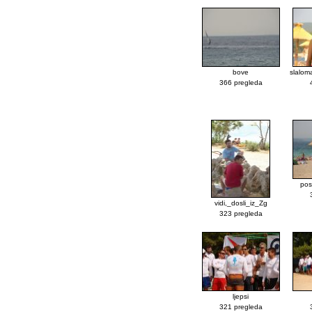
bove
slalom
366 pregleda
pos
vidi,_dosli_iz_Zg
323 pregleda
ljepsi
321 pregleda