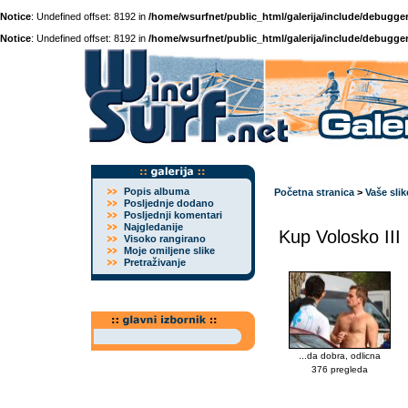
Notice
: Undefined offset: 8192 in
/home/wsurfnet/public_html/galerija/include/debugger
Notice
: Undefined offset: 8192 in
/home/wsurfnet/public_html/galerija/include/debugger
Popis albuma
Početna stranica
>
Vaše slik
Posljednje dodano
Posljednji komentari
Najgledanije
Kup Volosko III
Visoko rangirano
Moje omiljene slike
Pretraživanje
...da dobra, odlicna
376 pregleda