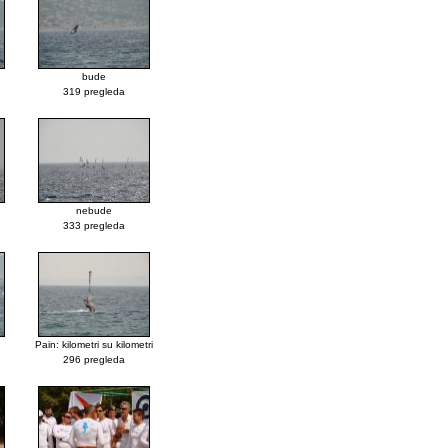
bude
319 pregleda
nebude
333 pregleda
Pain: kilometri su kilometri
296 pregleda