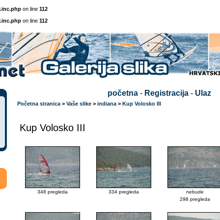
.inc.php
on line
112
.inc.php
on line
112
početna
-
Registracija
-
Ulaz
Početna stranica
>
Vaše slike
>
indiana
>
Kup Volosko III
Kup Volosko III
348 pregleda
334 pregleda
nebude
298 pregleda