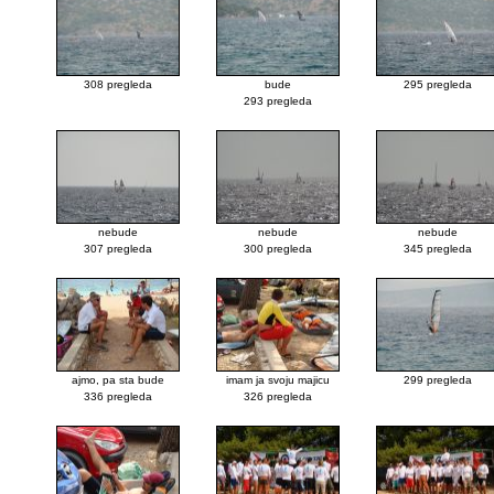
308 pregleda
bude
295 pregleda
293 pregleda
nebude
nebude
nebude
307 pregleda
300 pregleda
345 pregleda
ajmo, pa sta bude
imam ja svoju majicu
299 pregleda
336 pregleda
326 pregleda