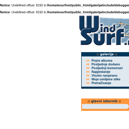
Notice
: Undefined offset: 8192 in
/home/wsurfnet/public_html/galerija/include/debugger
Notice
: Undefined offset: 8192 in
/home/wsurfnet/public_html/galerija/include/debugger
Popis albuma
Posljednje dodano
Posljednji komentari
Najgledanije
Visoko rangirano
Moje omiljene slike
Pretraživanje