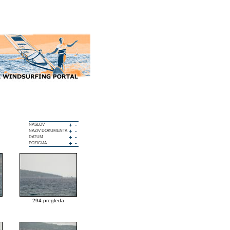
+
-
NASLOV
+
-
NAZIV DOKUMENTA
+
-
DATUM
+
-
POZICIJA
294 pregleda