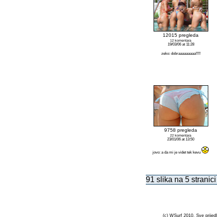
12015 pregleda
12 komentara
19/03/06 at 11:28
zeko: dobraaaaaaaaa!!!!!
9758 pregleda
22 komentara
23/01/06 at 13:50
jovo: a da mi je videt tek kevu
91 slika na 5 stranici
(c) WSurf 2010. Sve prijedl