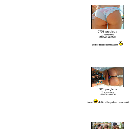
9758 pregleda
22 komentara
30/05/06 at 19:38
Ludix: dddddddaaaaaaaaaa
6926 pregleda
11 komentara
14/04/06 at 04:20
fausto:
diablo si llo pudiera meterselo!