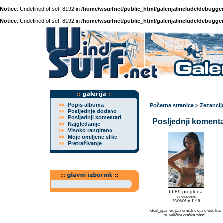
Notice
: Undefined offset: 8192 in
/home/wsurfnet/public_html/galerija/include/debugger
Notice
: Undefined offset: 8192 in
/home/wsurfnet/public_html/galerija/include/debugger
Popis albuma
Početna stranica
>
Zezancij
Posljednje dodano
Posljednji komentari
Posljednji komentar
Najgledanije
Visoko rangirano
Moje omiljene slike
Pretraživanje
6689 pregleda
3 komentara
29/06/06 at 11:18
Gost_spamer: pa normalno da ne vise kad
su veličine graška :shoc...