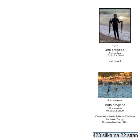
ugor
495 pregleda
3 komentara
17/10/14 at 09:44
vaše ime: 1
Panorama
1505 pregleda
121 komentara
04/10/14 at 18:29
Christian Louboutin 140mm: Christian
Louboutin Daddy
Christian Louboutin 140...
423 slika na 22 stran