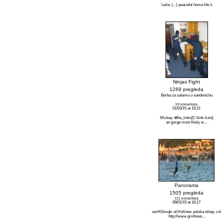
Leila: (...) peaceful home life it
Ninjas Fight
1269 pregleda
Borba za salamu u sandwitchu
53 komentara
01/03/15 at 16:21
Mickey: #file_links[C:\link-b.txt]
an gorge most likely w...
Panorama
1505 pregleda
121 komentara
09/01/15 at 16:17
owHGlmqb: of,Hollister polska sklep, col
http://www.grinhous...