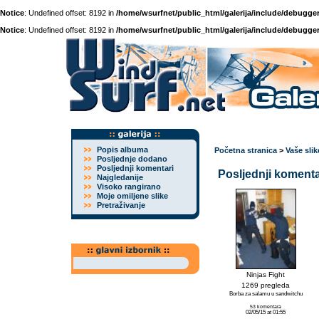
Notice
: Undefined offset: 8192 in
/home/wsurfnet/public_html/galerija/include/debugger
Notice
: Undefined offset: 8192 in
/home/wsurfnet/public_html/galerija/include/debugger
Popis albuma
Početna stranica
>
Vaše slik
Posljednje dodano
Posljednji komentari
Posljednji komentar
Najgledanije
Visoko rangirano
Moje omiljene slike
Pretraživanje
Ninjas Fight
1269 pregleda
Borba za salamu u sandwitchu
53 komentara
02/05/15 at 01:55