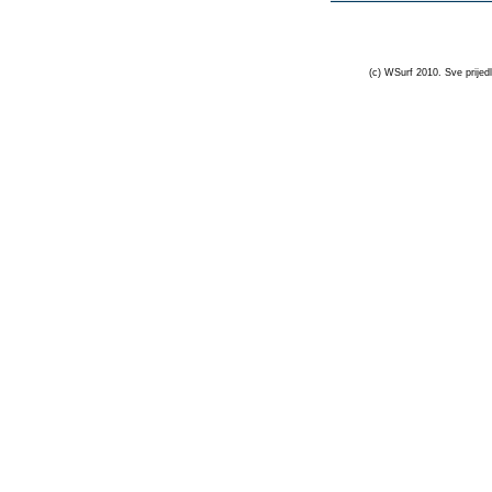
(c) WSurf 2010. Sve prijedl