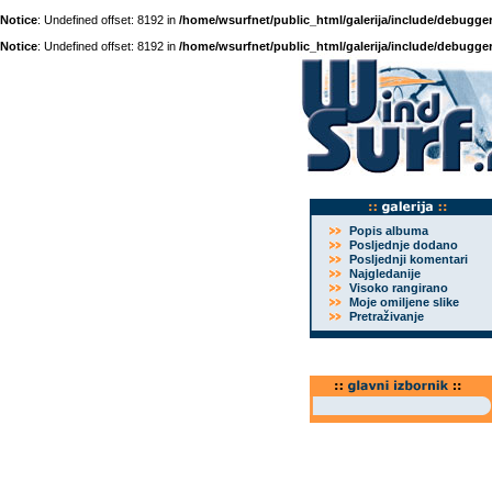
Notice
: Undefined offset: 8192 in
/home/wsurfnet/public_html/galerija/include/debugger
Notice
: Undefined offset: 8192 in
/home/wsurfnet/public_html/galerija/include/debugger
Popis albuma
Posljednje dodano
Posljednji komentari
Najgledanije
Visoko rangirano
Moje omiljene slike
Pretraživanje