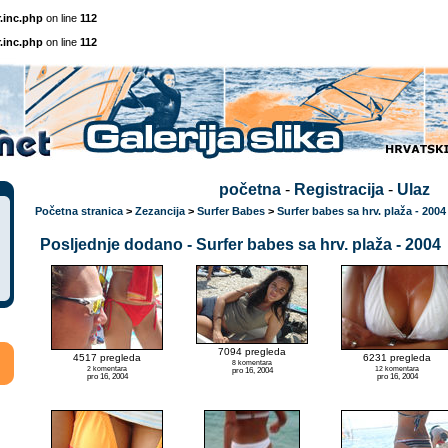
.inc.php
on line
112
.inc.php
on line
112
početna
-
Registracija
-
Ulaz
Početna stranica
>
Zezancija
>
Surfer Babes
>
Surfer babes sa hrv. plaža - 2004
Posljednje dodano - Surfer babes sa hrv. plaža - 2004
7094 pregleda
4517 pregleda
6231 pregleda
8 komentara
2 komentara
12 komentara
pro 16, 2004
pro 16, 2004
pro 16, 2004