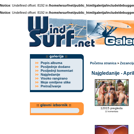
Notice
: Undefined offset: 8192 in
/home/wsurfnet/public_html/galerija/include/debugger
Notice
: Undefined offset: 8192 in
/home/wsurfnet/public_html/galerija/include/debugger
Popis albuma
Početna stranica
>
Zezancij
Posljednje dodano
Posljednji komentari
Najgledanije - Apri
Najgledanije
Visoko rangirano
Moje omiljene slike
Pretraživanje
12015 pregleda
12 komentara