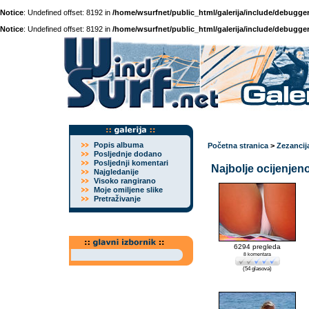
Notice
: Undefined offset: 8192 in
/home/wsurfnet/public_html/galerija/include/debugger
Notice
: Undefined offset: 8192 in
/home/wsurfnet/public_html/galerija/include/debugger
Popis albuma
Početna stranica
>
Zezancij
Posljednje dodano
Posljednji komentari
Najbolje ocijenjeno
Najgledanije
Visoko rangirano
Moje omiljene slike
Pretraživanje
6294 pregleda
8 komentara
(54 glasova)