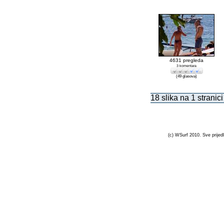
4631 pregleda
3 komentara
(49 glasova)
18 slika na 1 stranici
(c) WSurf 2010. Sve prijedl