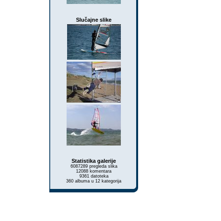
Slučajne slike
Statistika galerije
6087289 pregleda slika
12088 komentara
9361 datoteka
360 albuma u 12 kategorija