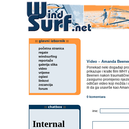
početna stranica
regate
windsurfing
reportaže
Video – Amanda Beene
galerija slika
Ponekad neki događaji pro
video
prikazuje i kratki film WH
vrijeme
Beenen nakon traumatične 
oglasi
zasigurno promijenio njezi
linkovi
odličan video koji možda i 
zezancija
ili da ga usavrše kao Aman
forum
0 komentara
ime: