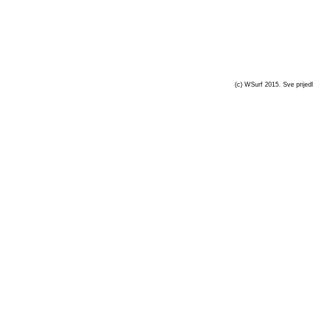
(c) WSurf 2015. Sve prijedl