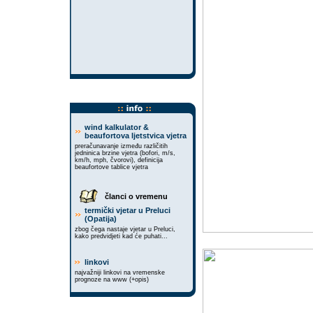
wind kalkulator &
beaufortova ljetstvica vjetra
preračunavanje između različitih
jedninica brzine vjetra (bofori, m/s,
km/h, mph, čvorovi), definicija
beaufortove tablice vjetra
članci o vremenu
termički vjetar u Preluci
(Opatija)
zbog čega nastaje vjetar u Preluci,
kako predvidjeti kad će puhati...
linkovi
najvažniji linkovi na vremenske
prognoze na www (+opis)