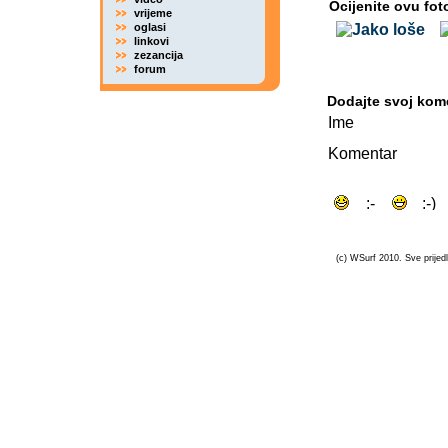
Ocijenite ovu fot
vrijeme
oglasi
linkovi
zezancija
forum
Dodajte svoj kom
Ime
Komentar
(c) WSurf 2010. Sve prijedl