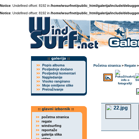
Notice
: Undefined offset: 8192 in
/home/wsurfnet/public_html/galerija/include/debugger
Notice
: Undefined offset: 8192 in
/home/wsurfnet/public_html/galerija/include/debugger
Popis albuma
Početna stranica
>
Regate
Posljednje dodano
Posljednji komentari
Najgledanije
Visoko rangirano
Moje omiljene slike
Pretraživanje
početna stranica
regate
windsurfing
reportaže
galerija slika
video