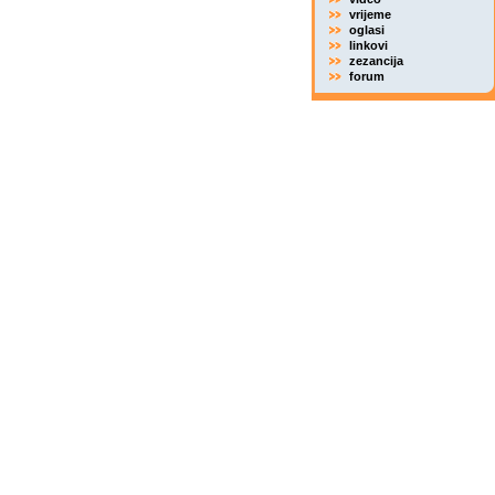
vrijeme
oglasi
linkovi
zezancija
forum