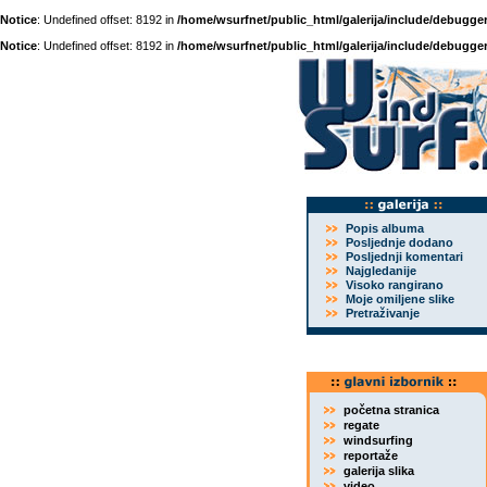
Notice
: Undefined offset: 8192 in
/home/wsurfnet/public_html/galerija/include/debugger
Notice
: Undefined offset: 8192 in
/home/wsurfnet/public_html/galerija/include/debugger
Popis albuma
Posljednje dodano
Posljednji komentari
Najgledanije
Visoko rangirano
Moje omiljene slike
Pretraživanje
početna stranica
regate
windsurfing
reportaže
galerija slika
video