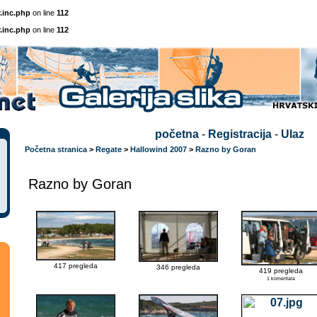
.inc.php
on line
112
.inc.php
on line
112
početna
-
Registracija
-
Ulaz
Početna stranica
>
Regate
>
Hallowind 2007
>
Razno by Goran
Razno by Goran
417 pregleda
346 pregleda
419 pregleda
1 komentara