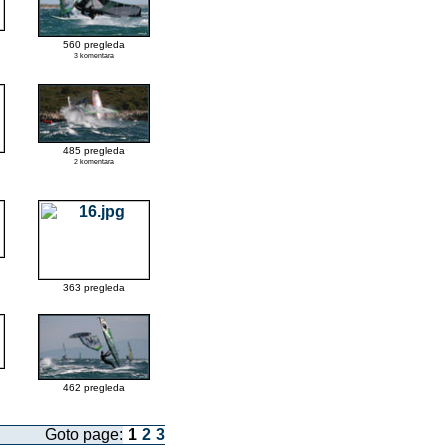
560 pregleda
3 komentara
485 pregleda
2 komentara
363 pregleda
462 pregleda
Goto page:
1
2
3