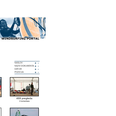
+
-
NASLOV
+
-
NAZIV DOKUMENTA
+
-
DATUM
+
-
POZICIJA
469 pregleda
2 komentara