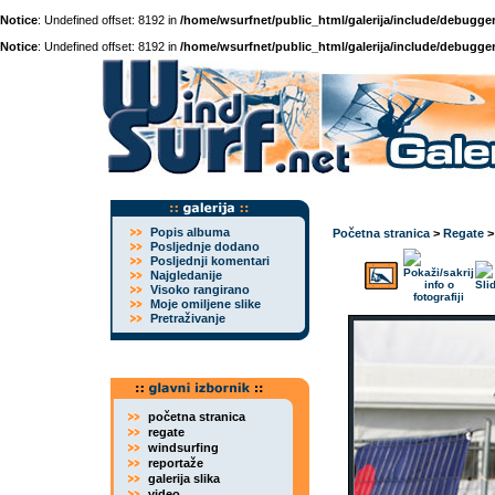
Notice
: Undefined offset: 8192 in
/home/wsurfnet/public_html/galerija/include/debugger
Notice
: Undefined offset: 8192 in
/home/wsurfnet/public_html/galerija/include/debugger
Popis albuma
Početna stranica
>
Regate
Posljednje dodano
Posljednji komentari
Najgledanije
Visoko rangirano
Moje omiljene slike
Pretraživanje
početna stranica
regate
windsurfing
reportaže
galerija slika
video