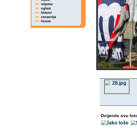
vrijeme
oglasi
linkovi
zezancija
forum
Ocijenite ovu fot